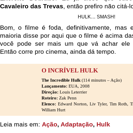
Cavaleiro das Trevas
, então prefiro não citá-l
HULK… SMASH!
Bom, o filme é foda, definitivamente, mas 
maioria disse por aqui que o filme é acima da
você pode ser mais um que vá achar ele i
Então corre pro cinema, ainda dá tempo.
O INCRÍVEL HULK
The Incredible Hulk
(114 minutos – Ação)
Lançamento:
EUA, 2008
Direção:
Louis Leterrier
Roteiro:
Zak Penn
Elenco:
Edward Norton, Liv Tyler, Tim Roth, T
William Hurt
Leia mais em:
Ação
,
Adaptação
,
Hulk