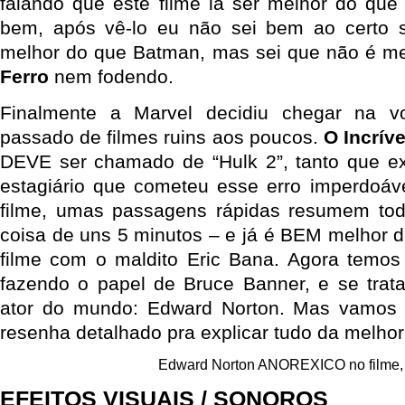
falando que este filme ia ser melhor do que
bem, após vê-lo eu não sei bem ao certo s
melhor do que Batman, mas sei que não é m
Ferro
nem fodendo.
Finalmente a Marvel decidiu chegar na v
passado de filmes ruins aos poucos.
O Incríve
DEVE ser chamado de “Hulk 2”, tanto que 
estagiário que cometeu esse erro imperdoáve
filme, umas passagens rápidas resumem tod
coisa de uns 5 minutos – e já é BEM melhor d
filme com o maldito Eric Bana. Agora temos
fazendo o papel de Bruce Banner, e se trat
ator do mundo: Edward Norton. Mas vamos
resenha detalhado pra explicar tudo da melhor
Edward Norton ANOREXICO no filme, 
EFEITOS VISUAIS / SONOROS