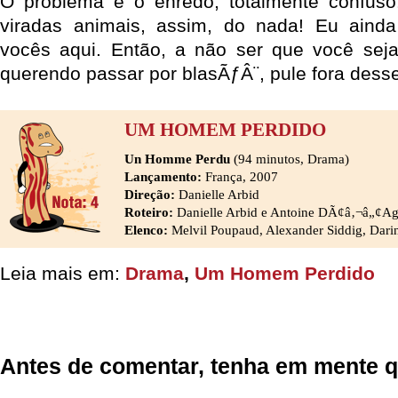
O problema é o enredo, totalmente confus
viradas animais, assim, do nada! Eu aind
vocês aqui. Então, a não ser que você sej
querendo passar por blasÃƒÂ¨, pule fora desse
UM HOMEM PERDIDO
Un Homme Perdu
(94 minutos, Drama)
Lançamento:
França, 2007
Direção:
Danielle Arbid
Roteiro:
Danielle Arbid e Antoine DÃ¢â‚¬â„¢Ag
Elenco:
Melvil Poupaud, Alexander Siddig, Darin
Leia mais em:
Drama
,
Um Homem Perdido
Antes de comentar, tenha em mente q