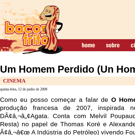
Um Homem Perdido (Un Ho
CINEMA
quinta-feira, 12 de junho de 2008
Como eu posso começar a falar de
O Home
produção francesa de 2007, inspirada no
DÃ¢â‚¬â„¢Agata. Conta com Melvil Poupa
Resta) no papel de Thomas Koré e Alexander
Ã¢â‚¬â€œ A Indústria do Petróleo) vivendo Fo