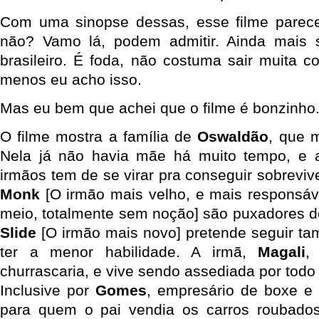
Com uma sinopse dessas, esse filme parec
não? Vamo lá, podem admitir. Ainda mais s
brasileiro. É foda, não costuma sair muita c
menos eu acho isso.
Mas eu bem que achei que o filme é bonzinho
O filme mostra a família de
Oswaldão
, que 
Nela já não havia mãe há muito tempo, e 
irmãos tem de se virar pra conseguir sobreviv
Monk
[O irmão mais velho, e mais responsáv
meio, totalmente sem noção] são puxadores d
Slide
[O irmão mais novo] pretende seguir t
ter a menor habilidade. A irmã,
Magali
,
churrascaria, e vive sendo assediada por todo 
Inclusive por
Gomes
, empresário de boxe 
para quem o pai vendia os carros roubado