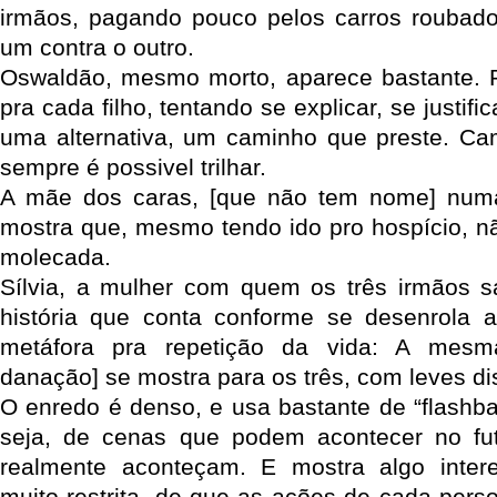
irmãos, pagando pouco pelos carros roubado
um contra o outro.
Oswaldão, mesmo morto, aparece bastante.
pra cada filho, tentando se explicar, se justif
uma alternativa, um caminho que preste. C
sempre é possivel trilhar.
A mãe dos caras, [que não tem nome] num
mostra que, mesmo tendo ido pro hospício, 
molecada.
Sílvia, a mulher com quem os três irmãos 
história que conta conforme se desenrola 
metáfora pra repetição da vida: A mesm
danação] se mostra para os três, com leves dis
O enredo é denso, e usa bastante de “flashba
seja, de cenas que podem acontecer no fu
realmente aconteçam. E mostra algo inter
muito restrita, de que as ações de cada per