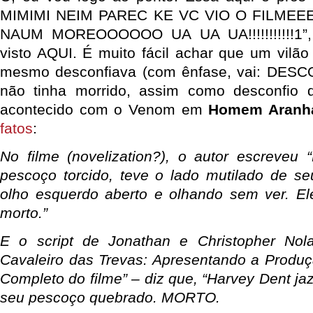
MIMIMI NEIM PAREC KE VC VIO O FILME
NAUM MOREOOOOOO UA UA UA!!!!!!!!!!!1”,
visto AQUI. É muito fácil achar que um vilã
mesmo desconfiava (com ênfase, vai: DESC
não tinha morrido, assim como desconfio
acontecido com o Venom em
Homem Aranh
fatos
:
No filme (novelization?), o autor escreveu “
pescoço torcido, teve o lado mutilado de se
olho esquerdo aberto e olhando sem ver. El
morto.”
E o script de Jonathan e Christopher Nol
Cavaleiro das Trevas: Apresentando a Produçã
Completo do filme” – diz que, “Harvey Dent ja
seu pescoço quebrado. MORTO.