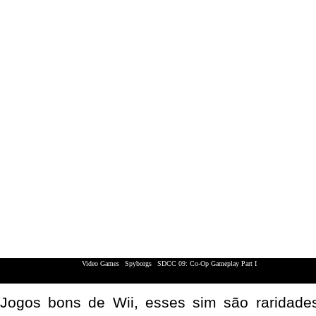
Video Games
|
Spyborgs
|
SDCC 09: Co-Op Gameplay Part I
XBox 360 | Playstation 3 | Nintendo Wii
Jogos bons de Wii, esses sim são raridades