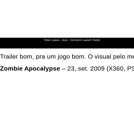
Video Games
|
Aion
|
Exclusive Launch Trailer
XBox 360 | Playstation 3 | Nintendo Wii
Trailer bom, pra um jogo bom. O visual pelo m
Zombie Apocalypse
– 23, set. 2009 (X360, P