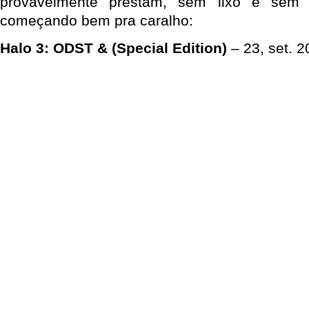
provavelmente prestam, sem lixo e sem 
começando bem pra caralho:
Halo 3: ODST & (Special Edition)
– 23, set. 