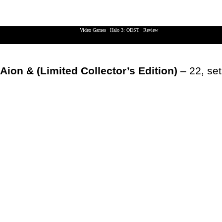
Video Games
|
Halo 3: ODST
|
Review
XBox 360 | Playstation 3 | Nintendo Wii
Aion & (Limited Collector’s Edition)
– 22, se