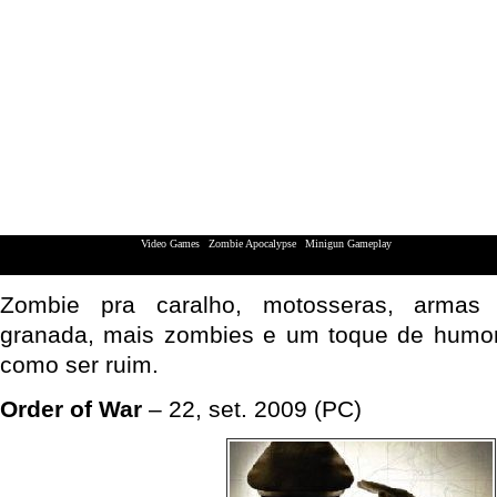
Video Games
|
Zombie Apocalypse
|
Minigun Gameplay
XBox 360 | Playstation 3 | Nintendo Wii
Zombie pra caralho, motosseras, armas
granada, mais zombies e um toque de humor
como ser ruim.
Order of War
– 22, set. 2009 (PC)