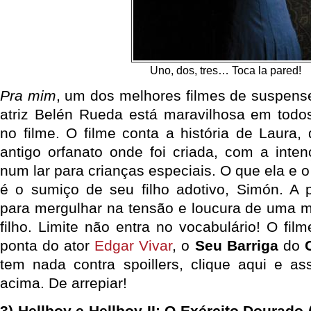
Uno, dos, tres… Toca la pared!
Pra mim
, um dos melhores filmes de suspense
atriz Belén Rueda está maravilhosa em tod
no filme. O filme conta a história de Laura
antigo orfanato onde foi criada, com a inten
num lar para crianças especiais. O que ela e
é o sumiço de seu filho adotivo, Simón. A pa
para mergulhar na tensão e loucura de uma 
filho. Limite não entra no vocabulário! O fi
ponta do ator
Edgar Vivar
, o
Seu Barriga
do
tem nada contra spoillers, clique aqui e as
acima. De arrepiar!
3) Hellboy e Hellboy II: O Exército Dourado 