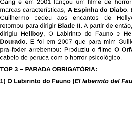
Gang e em 2001 lançou um filme de horro
marcas características,
A Espinha do Diabo
.
Guilhermo cedeu aos encantos de Holl
retornou para dirigir
Blade II
. A partir de então
dirigiu
Hellboy
, O Labirinto do Fauno e
He
Dourado
. E foi em 2007 que para mim Guil
pra foder
arrebentou: Produziu o filme
O Orf
cabelo de peruca com o horror psicológico.
TOP 3 – PARADA OBRIGATÓRIA:
1) O Labirinto do Fauno (
El laberinto del Fa