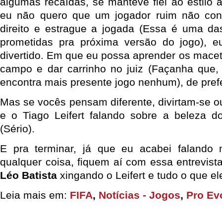
algumas recaídas, se manteve fiel ao estilo 
eu não quero que um jogador ruim não con
direito e estrague a jogada (Essa é uma da
prometidas pra próxima versão do jogo), 
divertido. Em que eu possa aprender os macet
campo e dar carrinho no juiz (Façanha que, 
encontra mais presente jogo nenhum), de pref
Mas se vocês pensam diferente, divirtam-se o
e o Tiago Leifert falando sobre a beleza 
(Sério).
E pra terminar, já que eu acabei faland
qualquer coisa, fiquem aí com essa entrevista
Léo Batista
xingando o Leifert e tudo o que el
Leia mais em:
FIFA
,
Notícias - Jogos
,
Pro Ev