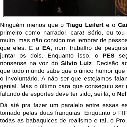
Ninguém menos que o
Tiago Leifert
e o
Cai
primeiro como narrador, cara! Sério, eu to
muito, mas não consigo me lembrar de pessoa
que eles. E a
EA
, num trabalho de pesquisa
juntar os dois. Enquanto isso, o
PES
seg
nonsense na voz do
Silvio Luiz
. Decisão ac
que todo mundo sabe que o único humor que f
o involuntário. A não ser que estejamos fal
genial. Mas o último cara que conseguiu ser
falando de esportes deve ter sido, sei lá, o
Nel
Dá até pra fazer um paralelo entre essas e
tomado pelas duas franquias. Enquanto o FI
todas as babaquices de realismo e tal, o Pro