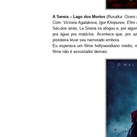
A Sereia – Lago dos Mortos
(
Rusalka: Ozero
Com: Victoria Agalakova, Igor Khripunov, Efim 
Séculos atrás, La Sirena se afogou e, por alg
pra água pra matá-los. Acontece que, pro a
pistoleira levar seu namorado embora.
Eu esperava um filme hollywoodiano médio, 
filme não é assustador demais.