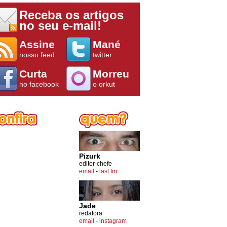
Receba os artigos
no seu e-mail!
Assine
Mané
nosso feed
twitter
Curta
Morreu
no facebook
o orkut
Pizurk
editor-chefe
email
-
last.fm
Jade
redatora
email
-
instagram