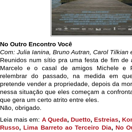
No Outro Encontro Você
Com: Julia Ianina, Bruno Autran, Carol Tilkian
Reunidos num sítio pra uma festa de fim de 
Marcelo e o casal de amigos Michele e
relembrar do passado, na medida em qu
pretende vender a propriedade, depois da mor
nessa situação que eles começam a confrontar
que gera um certo atrito entre eles.
Não, obrigado.
Leia mais em:
A Queda
,
Duetto
,
Estreias
,
Ko
Russo
,
Lima Barreto ao Terceiro Dia
,
No O