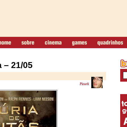
 – 21/05
Pizurk