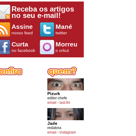
Receba os artigos
no seu e-mail!
Assine
Mané
nosso feed
twitter
Curta
Morreu
no facebook
o orkut
Pizurk
editor-chefe
email
-
last.fm
Jade
redatora
email
-
instagram