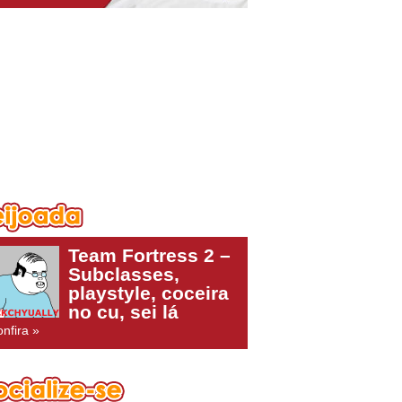
Team Fortress 2 –
Subclasses,
playstyle, coceira
no cu, sei lá
nfira »