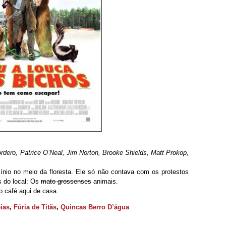
dero, Patrice O’Neal, Jim Norton, Brooke Shields, Matt Prokop,
ínio no meio da floresta. Ele só não contava com os protestos
s do local: Os
mato-grossenses
animais.
 o café aqui de casa.
eias
,
Fúria de Titãs
,
Quincas Berro D’água