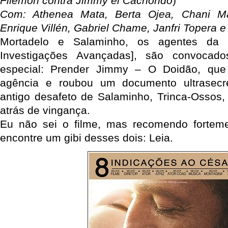
Filemón contra Jimmy el Cachondo
)
Com: Athenea Mata, Berta Ojea, Chani Mar
Enrique Villén, Gabriel Chame, Janfri Topera e
Mortadelo e Salaminho, os agentes da T
Investigações Avançadas], são convoca
especial: Prender Jimmy – O Doidão, que
agência e roubou um documento ultrasecr
antigo desafeto de Salaminho, Trinca-Ossos, 
atrás de vingança.
Eu não sei o filme, mas recomendo fortem
encontre um gibi desses dois: Leia.