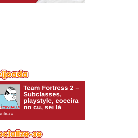
Team Fortress 2 –
Subclasses,
playstyle, coceira
no cu, sei lá
nfira »