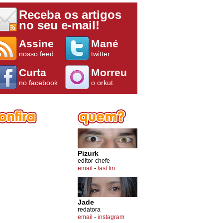
Receba os artigos
no seu e-mail!
Assine
Mané
nosso feed
twitter
Curta
Morreu
no facebook
o orkut
Pizurk
editor-chefe
email
-
last.fm
Jade
redatora
email
-
instagram