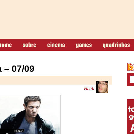
 – 07/09
Pizurk