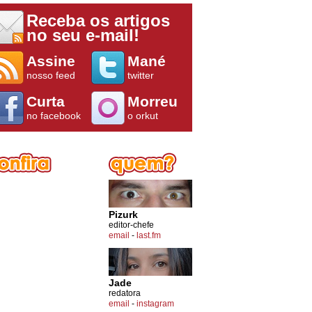
Receba os artigos
no seu e-mail!
Assine
Mané
nosso feed
twitter
Curta
Morreu
no facebook
o orkut
Pizurk
editor-chefe
email
-
last.fm
Jade
redatora
email
-
instagram