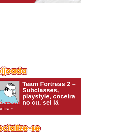
Team Fortress 2 –
Subclasses,
playstyle, coceira
no cu, sei lá
nfira »