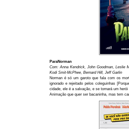
ParaNorman
Com: Anna Kendrick, John Goodman, Leslie Man
Kodi Smit-McPhee, Bernard Hill, Jeff Garlin
Norman é só um garoto que fala com os mort
ignorado e rejeitado pelos coleguinhas [Por
cidade, ele é a salvação, e se tornará um heró
Animação que quer ser bacaninha, mas tem car