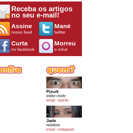
Receba os artigos
no seu e-mail!
Assine
Mané
nosso feed
twitter
Curta
Morreu
no facebook
o orkut
Pizurk
editor-chefe
email
-
last.fm
Jade
redatora
email
-
instagram