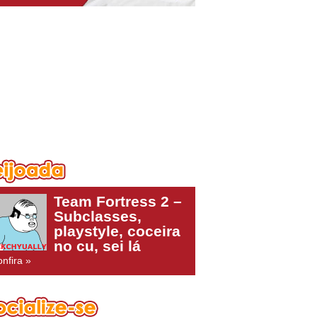
Team Fortress 2 –
Subclasses,
playstyle, coceira
no cu, sei lá
nfira »