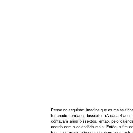
Pense no seguinte: Imagine que os maias tinha
foi criado com anos bissextos (A cada 4 ano
contavam anos bissextos, então, pelo calendá
acordo com o calendário maia. Então, o fim 
teoria, os maias não consideravam o dia extra