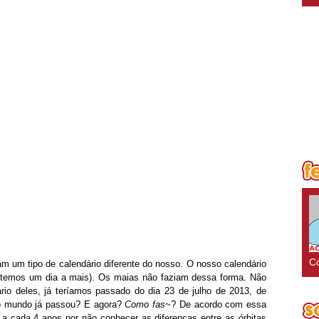
Co
m um tipo de calendário diferente do nosso. O nosso calendário
s temos um dia a mais). Os maias não faziam dessa forma. Não
rio deles, já teríamos passado do dia 23 de julho de 2013, de
do mundo já passou? E agora?
Como fas~
? De acordo com essa
 a cada 4 anos por não conhecer as diferenças entre as órbitas