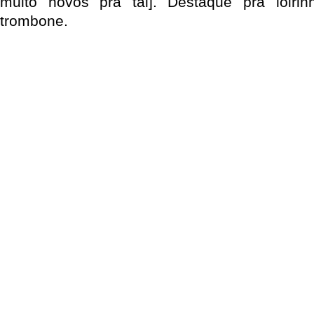
muito novos pra tal]. Destaque pra loir
trombone.