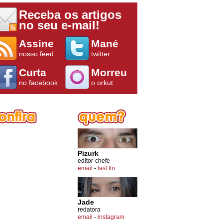
Receba os artigos
no seu e-mail!
Assine
Mané
nosso feed
twitter
Curta
Morreu
no facebook
o orkut
Pizurk
editor-chefe
email
-
last.fm
Jade
redatora
email
-
instagram