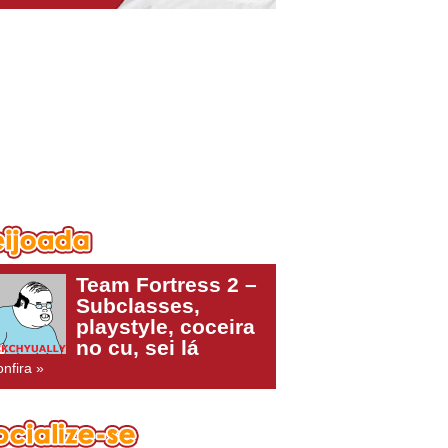
Team Fortress 2 –
Subclasses,
playstyle, coceira
no cu, sei lá
nfira »