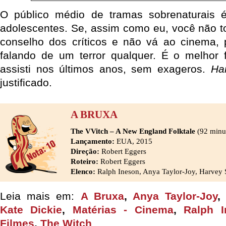
O público médio de tramas sobrenaturais 
adolescentes. Se, assim como eu, você não to
conselho dos críticos e não vá ao cinema,
falando de um terror qualquer. É o melhor 
assisti nos últimos anos, sem exageros.
Ha
justificado.
A BRUXA
The VVitch – A New England Folktale
(92 minu
Lançamento:
EUA, 2015
Direção:
Robert Eggers
Roteiro:
Robert Eggers
Elenco:
Ralph Ineson, Anya Taylor-Joy, Harvey 
Leia mais em:
A Bruxa
,
Anya Taylor-Joy
Kate Dickie
,
Matérias - Cinema
,
Ralph I
Filmes
,
The Witch