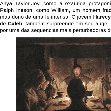
Anya Taylor-Joy, como a exaurida protagon
Ralph Ineson, como William, um homem fraco
mas dono de uma fé intensa. O jovem
Harvey
de
Caleb
, também surpreende em seu auge, 
por uma das sequencias mais perturbadoras do