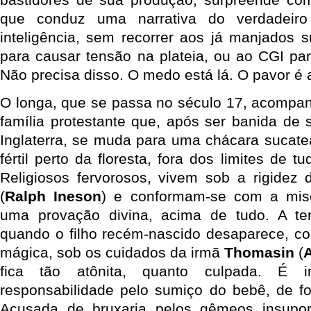
que conduz uma narrativa do verdadeiro
inteligência, sem recorrer aos já manjados s
para causar tensão na plateia, ou ao CGI par
Não precisa disso. O medo está lá. O pavor é a
O longa, que se passa no século 17, acompan
família protestante que, após ser banida de 
Inglaterra, se muda para uma chácara sucate
fértil perto da floresta, fora dos limites de 
Religiosos fervorosos, vivem sob a rigidez 
(
Ralph Ineson
) e conformam-se com a mis
uma provação divina, acima de tudo. A ten
quando o filho recém-nascido desaparece, 
mágica, sob os cuidados da irmã
Thomasin
(
A
fica tão atônita, quanto culpada. É
responsabilidade pelo sumiço do bebê, de fo
Acusada de bruxaria pelos gêmeos insupor