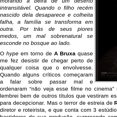
morando à beira de um deserto
intransitável. Quando o filho recém
nascido dela desaparece e colheita
falha, a família se transforma em
outra. Por trás de seus piores
medos, um mal sobrenatural se
esconde no bosque ao lado.
O
hype
em torno de
A Bruxa
quase
me fez desistir de chegar perto de
qualquer coisa que o envolvesse.
Quando alguns críticos começaram
a falar sobre passar mal e
ordenaram “não veja esse filme no cinema” r
lembrei bem de outros títulos que vestiram e
para decepcionar. Mas o terror de estreia de
diretor e roteirista, e que conta com 3 estúd
bastidores de sua produção, surpreende co