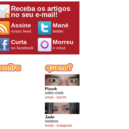
Receba os artigos
no seu e-mail!
Assine
Mané
nosso feed
twitter
Curta
Morreu
no facebook
o orkut
Pizurk
editor-chefe
email
-
last.fm
Jade
redatora
email
-
instagram