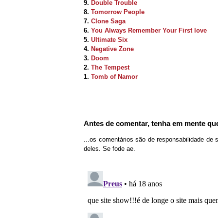
9.
Double Trouble
8.
Tomorrow People
7.
Clone Saga
6.
You Always Remember Your First love
5.
Ultimate Six
4.
Negative Zone
3.
Doom
2.
The Tempest
1.
Tomb of Namor
Antes de comentar, tenha em mente que
...os comentários são de responsabilidade de 
deles. Se fode ae.