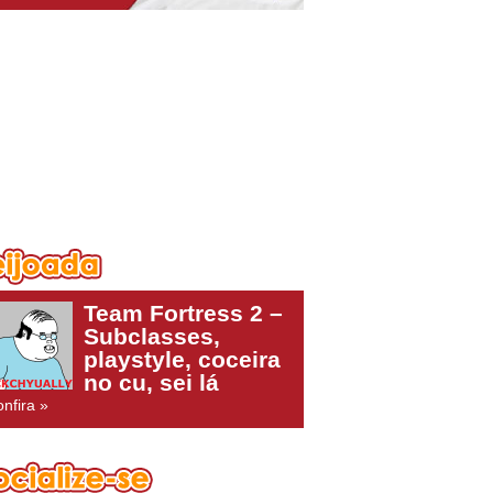
Team Fortress 2 –
Subclasses,
playstyle, coceira
no cu, sei lá
nfira »