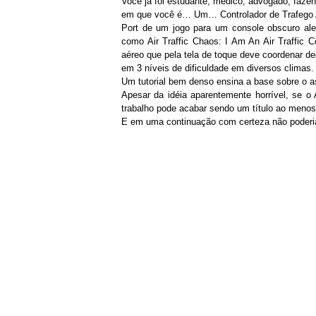
Você já foi estudante, médico, advogado, fazend
em que você é… Um… Controlador de Trafego 
Port de um jogo para um console obscuro alea
como Air Traffic Chaos: I Am An Air Traffic C
aéreo que pela tela de toque deve coordenar d
em 3 níveis de dificuldade em diversos climas.
Um tutorial bem denso ensina a base sobre o a
Apesar da idéia aparentemente horrível, se o 
trabalho pode acabar sendo um título ao menos
E em uma continuação com certeza não poderia f