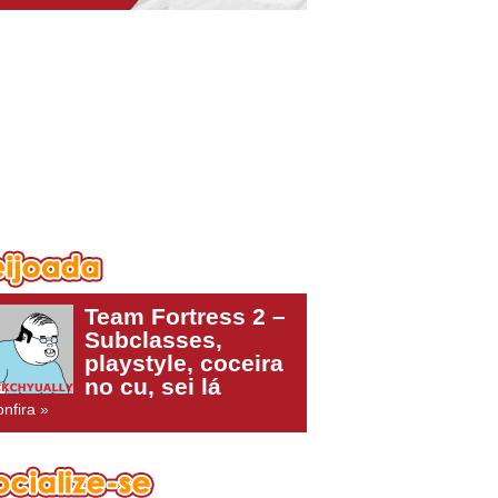
Team Fortress 2 –
Subclasses,
playstyle, coceira
no cu, sei lá
nfira »