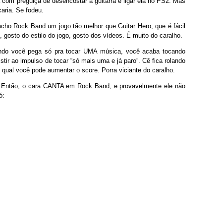
á com preguiça de desencostar a guitarra e ligar ela no PS2. Mas
caria. Se fodeu.
ho Rock Band um jogo tão melhor que Guitar Hero, que é fácil
 gosto do estilo do jogo, gosto dos vídeos. É muito do caralho.
do você pega só pra tocar UMA música, você acaba tocando
stir ao impulso de tocar “só mais uma e já paro”. Cê fica rolando
qual você pode aumentar o score. Porra viciante do caralho.
 Então, o cara CANTA em Rock Band, e provavelmente ele não
ó: