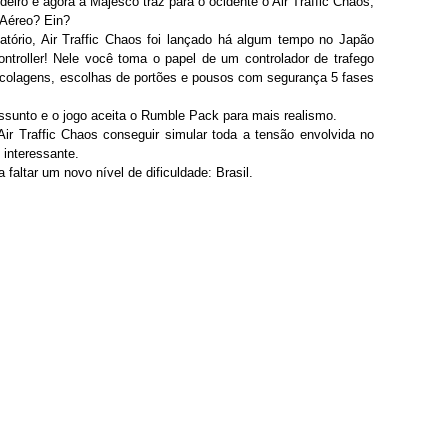
eiro e agora a Majesco traz para o ocidente o Air Traffic Chaos,
Aéreo? Ein?
tório, Air Traffic Chaos foi lançado há algum tempo no Japão
ontroller! Nele você toma o papel de um controlador de trafego
ecolagens, escolhas de portões e pousos com segurança 5 fases
ssunto e o jogo aceita o Rumble Pack para mais realismo.
Air Traffic Chaos conseguir simular toda a tensão envolvida no
 interessante.
altar um novo nível de dificuldade: Brasil.