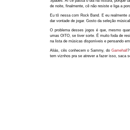
Spades. Aí cê passa o dia na fissura, porque t
de noite, finalmente, cê não resiste e liga a por
Eu tô nessa com Rock Band. E eu realmente ac
dar vontade de jogar. Gosto da seleção músical,
O problema desses jogos é que, mesmo quan
umas OITO, se tiver sorte. É muito foda de resi
na lista de músicas disponíveis e pensando em 
Aliás, cês conhecem o Sammy, do
Gamehall
?
tem viznhos pra se atrever a fazer isso, saca s