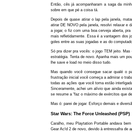
Então, cês já acompanharam a saga da minha
sobre em que pé a coisa tá.
Depois de quase atirar o lap pela janela, mat
atirar DE NOVO pela janela, resolvi relaxar e 
a jogar, o fiz com uma boa cerveja aberta, pr
mais refletidamente. Essa é a vantagem dos jo
goles entre as suas jogadas e as do computado
Só pra dizer pra vocês: o jogo TEM jeito. Mas
estratégia. Tenta de novo. Apanha mais um pou
lhe save e load no meio disso tudo.
Mas quando você consegue sacar qualé o pad
frustração inicial você começa a admirar o tra
todas as ações que você toma estão interligad
Sinceramente, achei um alívio que ainda exista
se resume a “faz o máximo de exércitos que der
Mas ó: parei de jogar. Esforço demais e divers
Star Wars: The Force Unleashed (PSP)
Caralho, meu Playtation Portable andava bem
Gear Ac!d 2 de novo, devido à entressafra de 