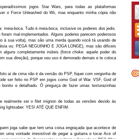
peradíssimos jogos Star Wars, para todas as plataformas
 ver o Force Unleashed do Wii, mas enquanto minha cópia não
a: meia-boca. Tudo é meia-boca, inclusive os poderes dos jedis.
só foram mal-implementados. Alguns poderes parecem poderosos
do à sua volta), mas são uma merda quando você tá usando de
lecinésia ou: PEGA NEGUINHO E JOGA LONGE), mas são dificeis
m alguns completamente inúteis (force choke: aquele poder do
em sua direção), porque seu uso é demorado demais e te coloca
 foto aí de cima não é da versão do PSP, fiquei com vergonha de
 pode ser feito no PSP em jogos como God of War. VSF, God of
o bonito e detalhado. Ô preguiça de fazer umas texturazinhas
e realmente ser o filet mignon de todas as versões devido às
cking lightsaber. YES! ATÉ QUE ENFIM.
 quem joga sabe que tem uma coisa engraçada que acontece de
 uma vontade irresistível de pegar a guitarra e tocar Ace of