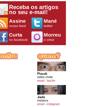
Receba os artigos
no seu e-mail!
Assine
Mané
nosso feed
twitter
Curta
Morreu
no facebook
o orkut
Pizurk
editor-chefe
email
-
last.fm
Jade
redatora
email
-
instagram