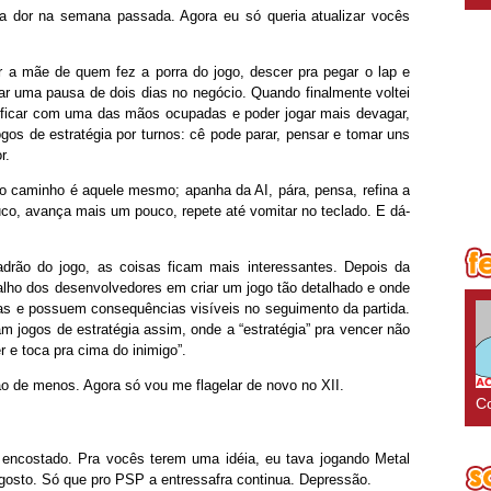
 dor na semana passada. Agora eu só queria atualizar vocês
ar a mãe de quem fez a porra do jogo, descer pra pegar o lap e
dar uma pausa de dois dias no negócio. Quando finalmente voltei
a ficar com uma das mãos ocupadas e poder jogar mais devagar,
gos de estratégia por turnos: cê pode parar, pensar e tomar uns
r.
 o caminho é aquele mesmo; apanha da AI, pára, pensa, refina a
co, avança mais um pouco, repete até vomitar no teclado. E dá-
rão do jogo, as coisas ficam mais interessantes. Depois da
balho dos desenvolvedores em criar um jogo tão detalhado e onde
as e possuem consequências visíveis no seguimento da partida.
m jogos de estratégia assim, onde a “estratégia” pra vencer não
 e toca pra cima do inimigo”.
ão de menos. Agora só vou me flagelar de novo no XII.
Co
 encostado. Pra vocês terem uma idéia, eu tava jogando Metal
agosto. Só que pro PSP a entressafra continua. Depressão.