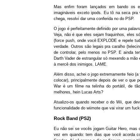
Mas enfim foram lançados em bando os es
imagináveis exceto ipods. Eu tô na seca pra
chega, resolvi dar uma conferida no do PSP.
O jogo é perfeitamente definido por uma palavr
Veja, não é que eles sejam fraquinhos, eles 
(force push, onde você EXPLODE e repele tu
verdade. Outros são legais pra caralho (te
de controlar, pelo menos no PSP. E ainda te
Darth Vader de estrangular só mexendo a mão 
à mercê dos inimigos. LAME.
Além disso, achei o jogo extremamente feio (a
colocar), principalmente depois de ver o que
War é um filme na telinha do portátil, de tã
melhores, hein Lucas Arts?
Atualizo-os quando receber o do Wii, que dev
funcionalidade do wiimote que vai virar um fu
Rock Band (PS2)
Eu não sei se vocês jogam Guitar Hero, mas
vez em quando: tem dias que você acorda com