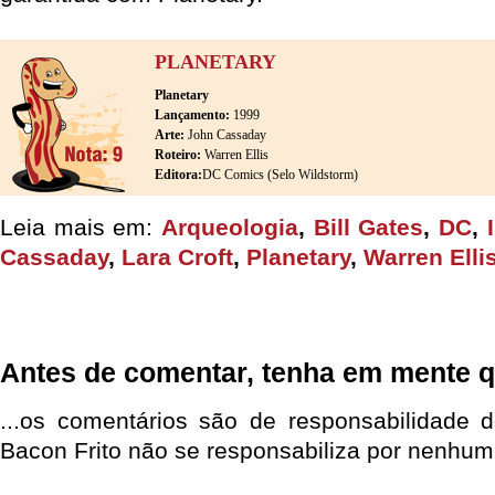
PLANETARY
Planetary
Lançamento:
1999
Arte:
John Cassaday
Roteiro:
Warren Ellis
Editora:
DC Comics (Selo Wildstorm)
Leia mais em:
Arqueologia
,
Bill Gates
,
DC
,
Cassaday
,
Lara Croft
,
Planetary
,
Warren Elli
Antes de comentar, tenha em mente q
...os comentários são de responsabilidade 
Bacon Frito não se responsabiliza por nenhum 