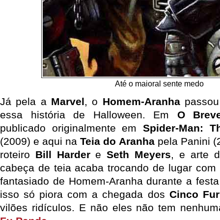
Até o maioral sente medo
Já pela a
Marvel
, o
Homem-Aranha
passou
essa história de Halloween. Em
O Brev
publicado originalmente em
Spider-Man: T
(2009) e aqui na
Teia do Aranha
pela Panini (
roteiro
Bill Harder
e
Seth Meyers
, e arte
cabeça de teia acaba trocando de lugar com
fantasiado de Homem-Aranha durante a festa
isso só piora com a chegada dos
Cinco Fur
vilões ridículos. E não eles não tem nenhu