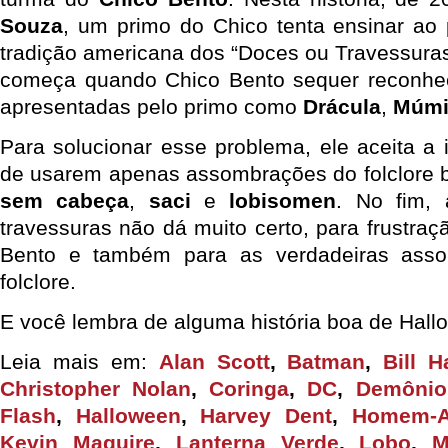
Souza
, um primo do Chico tenta ensinar ao p
tradição americana dos “Doces ou Travessuras
começa quando Chico Bento sequer reconh
apresentadas pelo primo como
Drácula
,
Múmi
Para solucionar esse problema, ele aceita a 
de usarem apenas assombrações do folclore b
sem cabeça
,
saci
e
lobisomen
. No fim,
travessuras não dá muito certo, para frustra
Bento e também para as verdadeiras ass
folclore.
E você lembra de alguma história boa de Hal
Leia mais em:
Alan Scott
,
Batman
,
Bill H
Christopher Nolan
,
Coringa
,
DC
,
Demônio
Flash
,
Halloween
,
Harvey Dent
,
Homem-A
Kevin Maguire
,
Lanterna Verde
,
Lobo
,
M