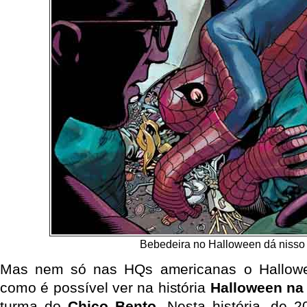
Bebedeira no Halloween dá nisso
Mas nem só nas HQs americanas o Hallowe
como é possível ver na história
Halloween na
turma do
Chico Bento
. Nesta história, de 