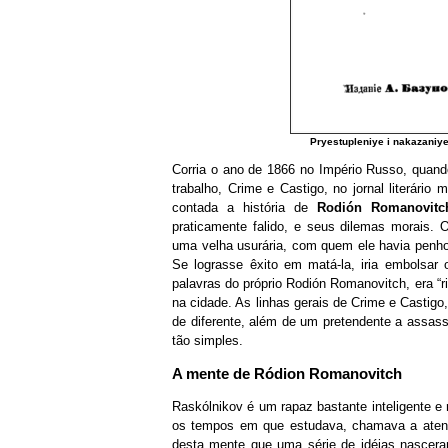
Pryestupleniye i nakazaniy
Corria o ano de 1866 no Império Russo, quand
trabalho, Crime e Castigo, no jornal literário
contada a história de
Rodión Romanovitc
praticamente falido, e seus dilemas morais. 
uma velha usurária, com quem ele havia penho
Se lograsse êxito em matá-la, iria embolsar
palavras do próprio Rodión Romanovitch, era “
na cidade. As linhas gerais de Crime e Castig
de diferente, além de um pretendente a assass
tão simples.
A mente de Ródion Romanovitch
Raskólnikov é um rapaz bastante inteligente e
os tempos em que estudava, chamava a atençã
desta mente que uma série de idéias nascera