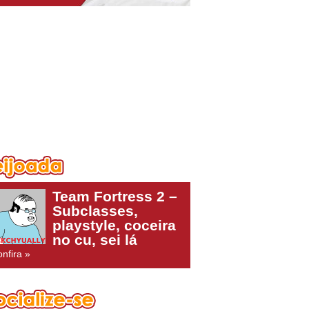
Team Fortress 2 –
Subclasses,
playstyle, coceira
no cu, sei lá
nfira »