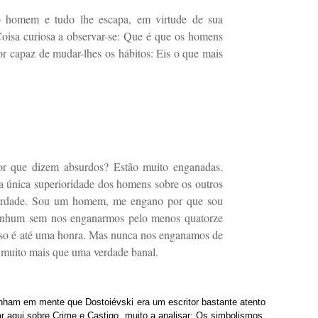
o homem e tudo lhe escapa, em virtude de sua
oisa curiosa a observar-se: Que é que os homens
r capaz de mudar-lhes os hábitos: Eis o que mais
or que dizem absurdos? Estão muito enganadas.
 única superioridade dos homens sobre os outros
verdade. Sou um homem, me engano por que sou
enhum sem nos enganarmos pelo menos quatorze
 isso é até uma honra. Mas nunca nos enganamos de
e muito mais que uma verdade banal.
Tenham em mente que Dostoiévski era um escritor bastante atento
r aqui sobre Crime e Castigo, muito a analisar: Os simbolismos,