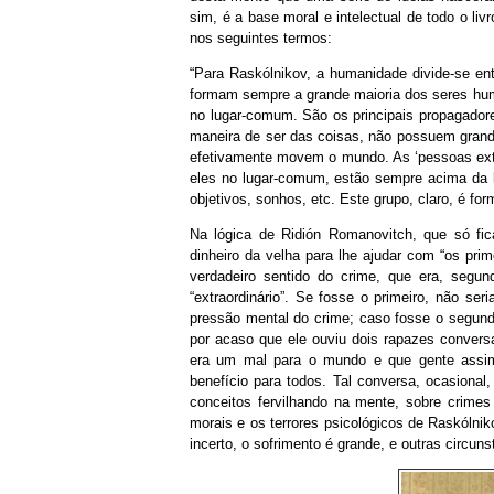
sim, é a base moral e intelectual de todo o liv
nos seguintes termos:
“Para Raskólnikov, a humanidade divide-se ent
formam sempre a grande maioria dos seres huma
no lugar-comum. São os principais propagadore
maneira de ser das coisas, não possuem grand
efetivamente movem o mundo. As ‘pessoas extr
eles no lugar-comum, estão sempre acima da b
objetivos, sonhos, etc. Este grupo, claro, é fo
Na lógica de Ridión Romanovitch, que só fi
dinheiro da velha para lhe ajudar com “os pri
verdadeiro sentido do crime, que era, seg
“extraordinário”. Se fosse o primeiro, não se
pressão mental do crime; caso fosse o segund
por acaso que ele ouviu dois rapazes convers
era um mal para o mundo e que gente assim 
benefício para todos. Tal conversa, ocasional
conceitos fervilhando na mente, sobre crimes
morais e os terrores psicológicos de Raskólni
incerto, o sofrimento é grande, e outras circun