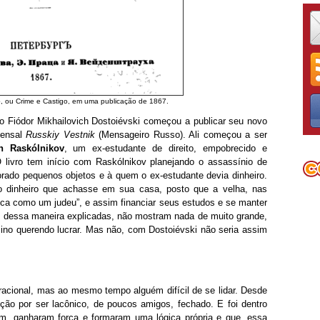
e
, ou Crime e Castigo, em uma publicação de 1867.
o Fiódor Mikhailovich Dostoiévski começou a publicar seu novo
 mensal
Russkiy Vestnik
(Mensageiro Russo). Ali começou a ser
h Raskólnikov
, um ex-estudante de direito, empobrecido e
O livro tem início com Raskólnikov planejando o assassínio de
rado pequenos objetos e à quem o ex-estudante devia dinheiro.
 o dinheiro que achasse em sua casa, posto que a velha, nas
rica como um judeu”, e assim financiar seus estudos e se manter
o, dessa maneira explicadas, não mostram nada de muito grande,
ino querendo lucrar. Mas não, com Dostoiévski não seria assim
 racional, mas ao mesmo tempo alguém difícil de se lidar. Desde
o por ser lacônico, de poucos amigos, fechado. E foi dentro
m, ganharam força e formaram uma lógica própria e que, essa