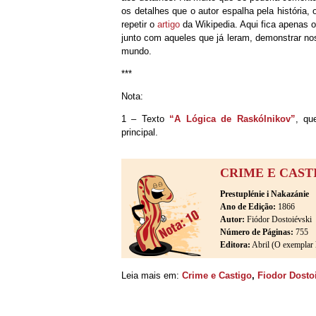
os detalhes que o autor espalha pela história,
repetir o
artigo
da Wikipedia. Aqui fica apenas o
junto com aqueles que já leram, demonstrar no
mundo.
***
Nota:
1 – Texto
“A Lógica de Raskólnikov”
, qu
principal.
CRIME E CAST
Prestuplénie i Nakazánie
Ano de Edição:
1866
Autor:
Fiódor Dostoiévski
Número de Páginas:
755
Editora:
Abril (O exemplar l
Leia mais em:
Crime e Castigo
,
Fiodor Dosto