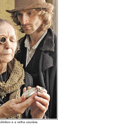
ólnikov e a velha usurária