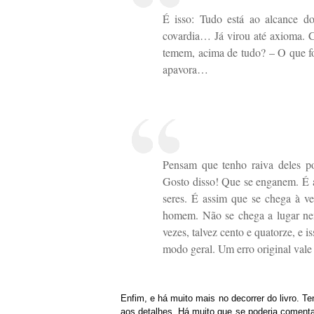
É isso: Tudo está ao alcance d
covardia… Já virou até axioma. C
temem, acima de tudo? – O que fo
apavora…
Pensam que tenho raiva deles p
Gosto disso! Que se enganem. É a
seres. É assim que se chega à 
homem. Não se chega a lugar n
vezes, talvez cento e quatorze, e
modo geral. Um erro original val
Enfim, e há muito mais no decorrer do livro. 
aos detalhes. Há muito que se poderia comenta