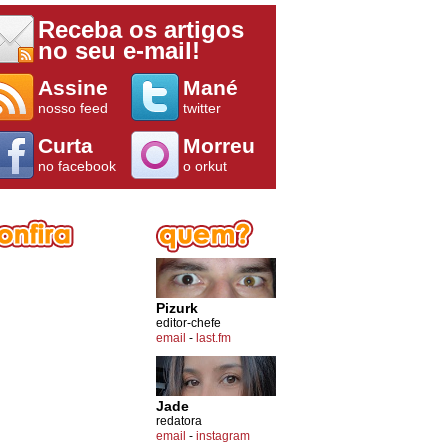
Receba os artigos
no seu e-mail!
Assine
Mané
nosso feed
twitter
Curta
Morreu
no facebook
o orkut
Pizurk
editor-chefe
email
-
last.fm
Jade
redatora
email
-
instagram