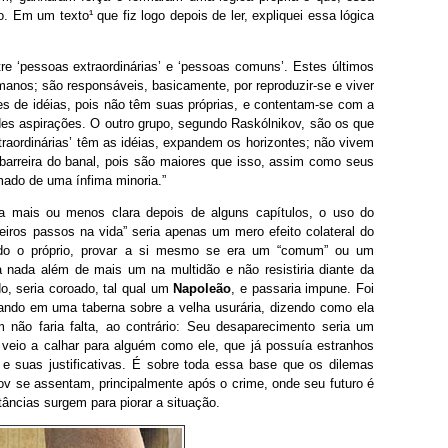
ro. Em um texto¹ que fiz logo depois de ler, expliquei essa lógica
re ‘pessoas extraordinárias’ e ‘pessoas comuns’. Estes últimos
nos; são responsáveis, basicamente, por reproduzir-se e viver
s de idéias, pois não têm suas próprias, e contentam-se com a
es aspirações. O outro grupo, segundo Raskólnikov, são os que
aordinárias’ têm as idéias, expandem os horizontes; não vivem
arreira do banal, pois são maiores que isso, assim como seus
rmado de uma ínfima minoria.”
ca mais ou menos clara depois de alguns capítulos, o uso do
meiros passos na vida” seria apenas um mero efeito colateral do
undo o próprio, provar a si mesmo se era um “comum” ou um
ria nada além de mais um na multidão e não resistiria diante da
o, seria coroado, tal qual um
Napoleão
, e passaria impune. Foi
ando em uma taberna sobre a velha usurária, dizendo como ela
não faria falta, ao contrário: Seu desaparecimento seria um
, veio a calhar para alguém como ele, que já possuía estranhos
 e suas justificativas. É sobre toda essa base que os dilemas
kov se assentam, principalmente após o crime, onde seu futuro é
stâncias surgem para piorar a situação.