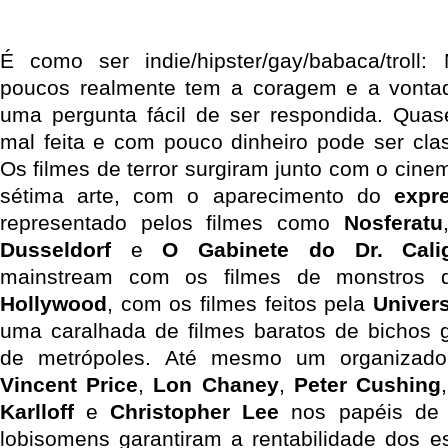
É como ser indie/hipster/gay/babaca/troll
poucos realmente tem a coragem e a vontad
uma pergunta fácil de ser respondida. Quas
mal feita e com pouco dinheiro pode ser clas
Os filmes de terror surgiram junto com o cine
sétima arte, com o aparecimento do
expr
representado pelos filmes como
Nosferatu
Dusseldorf
e
O Gabinete do Dr. Calig
mainstream com os filmes de monstros 
Hollywood
, com os filmes feitos pela
Univers
uma caralhada de filmes baratos de bichos g
de metrópoles. Até mesmo um organizado
Vincent Price
,
Lon Chaney
,
Peter Cushing
Karlloff
e
Christopher Lee
nos papéis de 
lobisomens garantiram a rentabilidade dos es