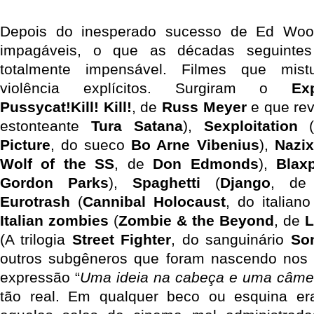
Depois do inesperado sucesso de Ed Woo
impagáveis, o que as décadas seguintes
totalmente impensável. Filmes que mis
violência explícitos. Surgiram o
Exp
Pussycat!Kill! Kill!
, de
Russ Meyer
e que rev
estonteante
Tura Satana
),
Sexploitation
Picture
, do sueco
Bo Arne Vibenius
),
Nazix
Wolf of the SS
, de
Don Edmonds
),
Blaxp
Gordon Parks
),
Spaghetti
(
Django
, d
Eurotrash
(
Cannibal Holocaust
, do italian
Italian zombies
(
Zombie & the Beyond
, de
L
(A trilogia
Street Fighter
, do sanguinário
So
outros subgêneros que foram nascendo nos 
expressão “
Uma ideia na cabeça e uma câme
tão real. Em qualquer beco ou esquina era