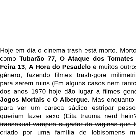
Hoje em dia o cinema trash está morto. Morto
como
Tubarão 77
,
O Ataque dos Tomates
Feira 13
,
A Hora do Pesadelo
e muitos outro
gênero, fazendo filmes trash-gore milimetr
para serem ruins (Em alguns casos nem tant
dos anos 1970 hoje dão lugar a filmes ge
Jogos Mortais
e
O Albergue
. Mas enquanto 
para ver um careca sádico estripar pess
queriam fazer sexo (Eita trauma nerd hei
transexual vampiro sugador de vaginas que br
criado por uma família de lobisomens mu