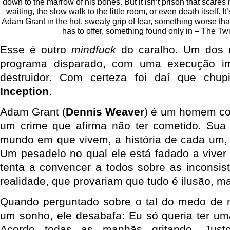
down to the marrow of his bones. But it isn’t prison that scares h
waiting, the slow walk to the little room, or even death itself. I
Adam Grant in the hot, sweaty grip of fear, something worse th
has to offer, something found only in – The Twi
Esse é outro
mindfuck
do caralho. Um dos m
programa disparado, com uma execução im
destruidor. Com certeza foi daí que chu
Inception
.
Adam Grant (
Dennis Weaver
) é um homem co
um crime que afirma não ter cometido. Sua
mundo em que vivem, a história de cada um,
Um pesadelo no qual ele está fadado a viver 
tenta a convencer a todos sobre as inconsis
realidade, que provariam que tudo é ilusão, 
Quando perguntado sobre o tal do medo de m
um sonho, ele desabafa: Eu só queria ter um
Acordo todas as manhãs gritando. Just