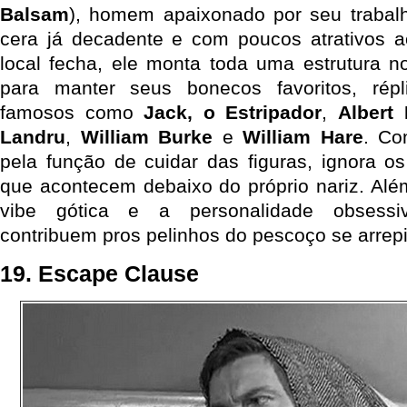
Balsam
), homem apaixonado por seu traba
cera já decadente e com poucos atrativos a
local fecha, ele monta toda uma estrutura 
para manter seus bonecos favoritos, rép
famosos como
Jack, o Estripador
,
Albert 
Landru
,
William Burke
e
William Hare
. Co
pela função de cuidar das figuras, ignora o
que acontecem debaixo do próprio nariz. Além
vibe gótica e a personalidade obsessi
contribuem pros pelinhos do pescoço se arrep
19. Escape Clause