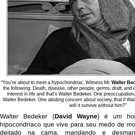
“You’re about to meet a hypochondriac. Witness Mr.
Walter Be
the following: Death, disease, other people, germs, draft, and
interest in life and that’s Walter Bedeker. One preoccupation,
Walter Bedeker. One abiding concern about society, that if Wa
will it survive without him?”
Walter Bedeker (
David Wayne
) é um ho
hipocondríaco que vive para seu medo de morr
deitado na cama, mandando e desman