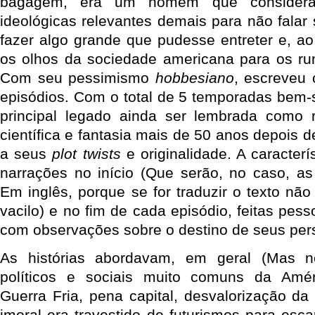
bagagem, era um homem que considera
ideológicas relevantes demais para não falar
fazer algo grande que pudesse entreter e, a
os olhos da sociedade americana para os r
Com seu pessimismo
hobbesiano
, escreveu
episódios. Com o total de 5 temporadas bem
principal legado ainda ser lembrada como r
científica e fantasia mais de 50 anos depois d
a seus
plot twists
e originalidade. A caracterí
narrações no início (Que serão, no caso, as
Em inglês, porque se for traduzir o texto nã
vacilo) e no fim de cada episódio, feitas pess
com observações sobre o destino de seus pe
As histórias abordavam, em geral (Mas 
políticos e sociais muito comuns da Amé
Guerra Fria, pena capital, desvalorização da
imoral era travestido de futurismos para esc