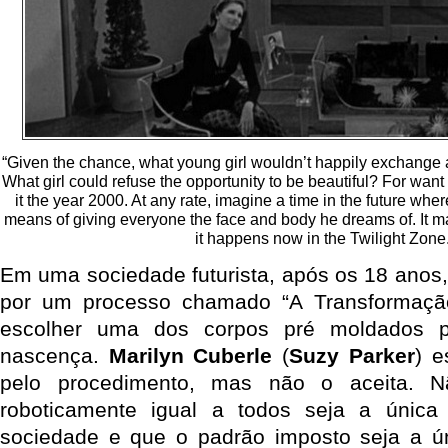
“Given the chance, what young girl wouldn’t happily exchange a
What girl could refuse the opportunity to be beautiful? For want o
it the year 2000. At any rate, imagine a time in the future wh
means of giving everyone the face and body he dreams of. It 
it happens now in the Twilight Zone.
Em uma sociedade futurista, após os 18 anos
por um processo chamado “A Transformaçã
escolher uma dos corpos pré moldados pa
nascença.
Marilyn Cuberle
(
Suzy Parker
) e
pelo procedimento, mas não o aceita. 
roboticamente igual a todos seja a únic
sociedade e que o padrão imposto seja a ún