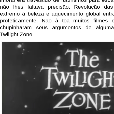
não lhes faltava precisão. Revolução da
extremo à beleza e aquecimento global entr
profeticamente. Não à toa muitos filmes e 
chupinharam seus argumentos de alguma
Twilight Zone.