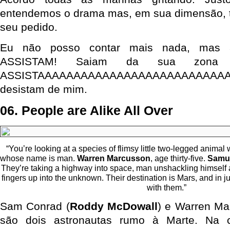
entendemos o drama mas, em sua dimensão, t
seu pedido.
Eu não posso contar mais nada, mas as
ASSISTAM! Saiam da sua zona 
ASSISTAAAAAAAAAAAAAAAAAAAAAAAAAA
desistam de mim.
06. People are Alike All Over
“You’re looking at a species of flimsy little two-legged animal
whose name is man.
Warren Marcusson
, age thirty-five.
Samue
They’re taking a highway into space, man unshackling himself a
fingers up into the unknown. Their destination is Mars, and in j
with them.”
Sam Conrad (
Roddy McDowall
) e Warren Ma
são dois astronautas rumo à Marte. Na 