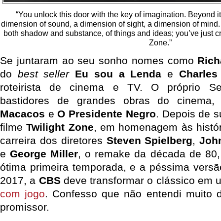
“You unlock this door with the key of imagination. Beyond i
dimension of sound, a dimension of sight, a dimension of mind.
both shadow and substance, of things and ideas; you’ve just cr
Zone.”
Se juntaram ao seu sonho nomes como
Rich
do
best seller
Eu sou a Lenda
e
Charles
roteirista de cinema e TV. O próprio Se
bastidores de grandes obras do cinema
Macacos
e
O Presidente Negro
. Depois de s
filme
Twilight Zone
, em homenagem às histór
carreira dos diretores
Steven Spielberg
,
Joh
e
George Miller
, o remake da década de 80
ótima primeira temporada, e a péssima vers
2017, a
CBS
deve transformar o clássico em
com jogo
. Confesso que não entendi muito d
promissor.