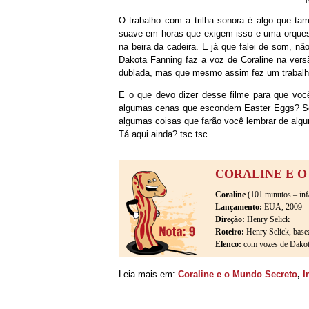
“
O trabalho com a trilha sonora é algo que t
suave em horas que exigem isso e uma orquest
na beira da cadeira. E já que falei de som, nã
Dakota Fanning faz a voz de Coraline na versã
dublada, mas que mesmo assim fez um trabalh
E o que devo dizer desse filme para que vo
algumas cenas que escondem Easter Eggs? Se vo
algumas coisas que farão você lembrar de alg
Tá aqui ainda? tsc tsc.
CORALINE E 
Coraline
(101 minutos – infa
Lançamento:
EUA, 2009
Direção:
Henry Selick
Roteiro:
Henry Selick, base
Elenco:
com vozes de Dakota
Leia mais em:
Coraline e o Mundo Secreto
,
I