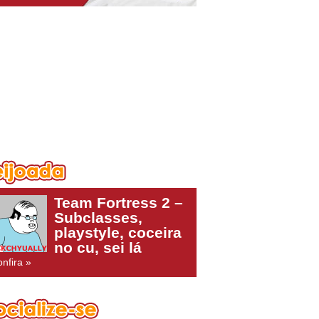
Team Fortress 2 –
Subclasses,
playstyle, coceira
no cu, sei lá
nfira »