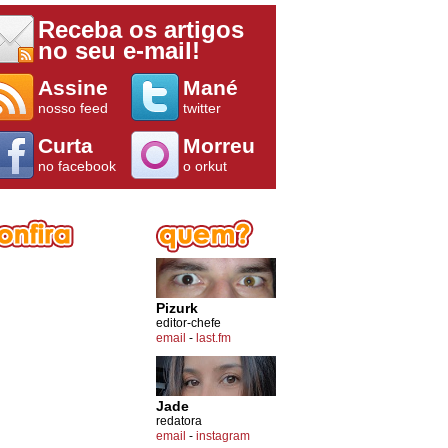
Receba os artigos
no seu e-mail!
Assine
Mané
nosso feed
twitter
Curta
Morreu
no facebook
o orkut
Pizurk
editor-chefe
email
-
last.fm
Jade
redatora
email
-
instagram