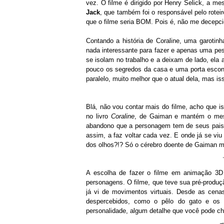
vez. O filme é dirigido por Henry Selick, a 
Jack
, que também foi o responsável pelo rotei
que o filme seria BOM. Pois é, não me decepci
Contando a história de Coraline, uma garot
nada interessante para fazer e apenas uma pes
se isolam no trabalho e a deixam de lado, ela
pouco os segredos da casa e uma porta escon
paralelo, muito melhor que o atual dela, mas 
Blá, não vou contar mais do filme, acho que iss
no livro
Coraline
, de Gaiman e mantém o mesm
abandono que a personagem tem de seus pais
assim, a faz voltar cada vez. E onde já se viu 
dos olhos?!? Só o cérebro doente de Gaiman m
A escolha de fazer o filme em animação 3D d
personagens. O filme, que teve sua pré-produ
já vi de movimentos virtuais. Desde as cen
despercebidos, como o pêlo do gato e os
personalidade, algum detalhe que você pode c