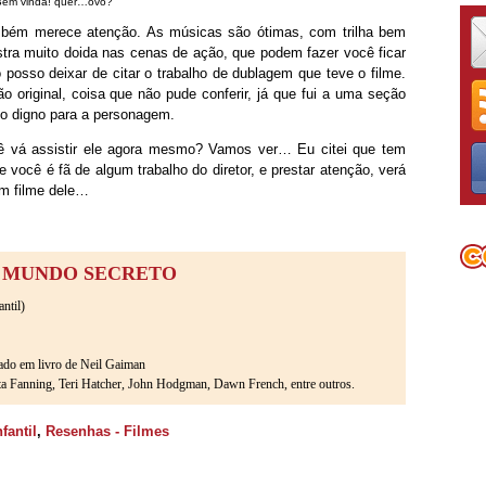
Bem vinda! quer…ovo?”
ambém merece atenção. As músicas são ótimas, com trilha bem
ra muito doida nas cenas de ação, que podem fazer você ficar
o posso deixar de citar o trabalho de dublagem que teve o filme.
o original, coisa que não pude conferir, já que fui a uma seção
o digno para a personagem.
cê vá assistir ele agora mesmo? Vamos ver… Eu citei que tem
cê é fã de algum trabalho do diretor, e prestar atenção, verá
um filme dele…
O MUNDO SECRETO
ntil)
ado em livro de Neil Gaiman
 Fanning, Teri Hatcher, John Hodgman, Dawn French, entre outros.
nfantil
,
Resenhas - Filmes