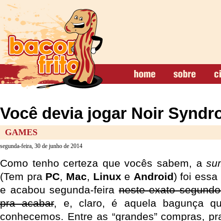
Você devia jogar Noir Synd
GAMES
segunda-feira, 30 de junho de 2014
Como tenho certeza que vocês sabem, a
su
(Tem pra
PC
,
Mac
,
Linux
e
Android
) foi ess
e acabou segunda-feira
neste exato segundo
pra acabar
, e, claro, é aquela bagunça q
conhecemos. Entre as “grandes” compras, pr