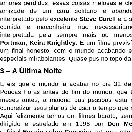
amores perdidos, essas coisas melosas e cli
amizade de um cara solitário e abando
interpretado pelo excelente
Steve Carell
e a s
comida e maconheira, não necessariam
interpretada pela sempre mais ou men
Portman
,
Keira Knightley
. É um filme previs
um final honesto, com o mundo acabando e 
especiais mirabolantes. Quase pus no topo da l
3 – A Última Noite
E eis que o mundo ia acabar no dia 31 d
Poucas horas antes do fim do mundo, que t
meses antes, a maioria das pessoas está 
concretizar seus planos de usar o tempo que r
Aqui felizmente temos um filmes barato, sem 
dirigido e estrelado em 1998 por
Don Mc
sofrível
Ensaio sobre Cegueira
. Interessante