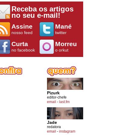
Receba os artigos
no seu e-mail!
Assine
Mané
nosso feed
twitter
Curta
Morreu
no facebook
o orkut
Pizurk
editor-chefe
email
-
last.fm
Jade
redatora
email
-
instagram