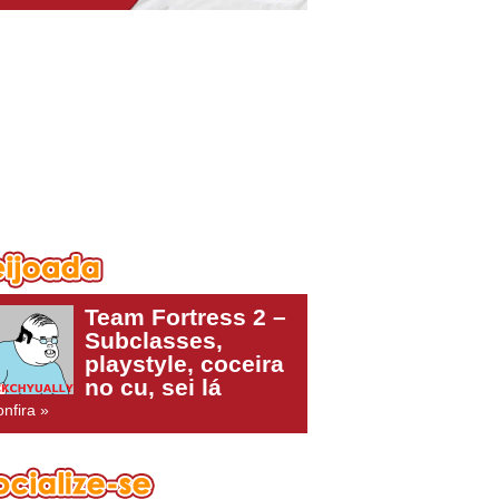
Team Fortress 2 –
Subclasses,
playstyle, coceira
no cu, sei lá
nfira »