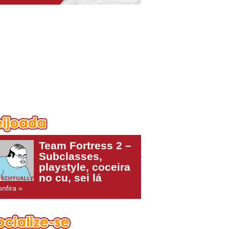
Team Fortress 2 –
Subclasses,
playstyle, coceira
no cu, sei lá
nfira »