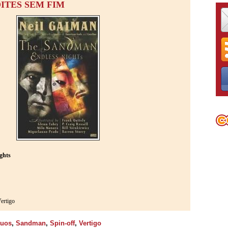
ITES SEM FIM
ghts
ertigo
tuos
,
Sandman
,
Spin-off
,
Vertigo