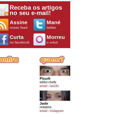
Receba os artigos
no seu e-mail!
Assine
Mané
nosso feed
twitter
Curta
Morreu
no facebook
o orkut
Pizurk
editor-chefe
email
-
last.fm
Jade
redatora
email
-
instagram