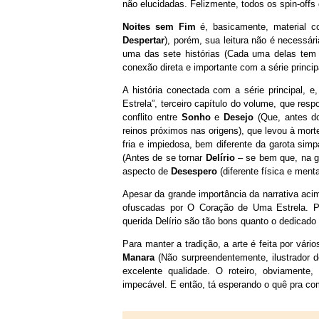
não elucidadas. Felizmente, todos os spin-offs
Noites sem Fim
é, basicamente, material 
Despertar
), porém, sua leitura não é necessári
uma das sete histórias (Cada uma delas tem
conexão direta e importante com a série princip
A história conectada com a série principal,
Estrela”, terceiro capítulo do volume, que re
conflito entre
Sonho
e
Desejo
(Que, antes do
reinos próximos nas origens), que levou à mor
fria e impiedosa, bem diferente da garota si
(Antes de se tornar
Delírio
– se bem que, na g
aspecto de
Desespero
(diferente física e men
Apesar da grande importância da narrativa aci
ofuscadas por O Coração de Uma Estrela. Pe
querida Delírio são tão bons quanto o dedicad
Para manter a tradição, a arte é feita por vário
Manara
(Não surpreendentemente, ilustrador d
excelente qualidade. O roteiro, obviamente
impecável. E então, tá esperando o quê pra co