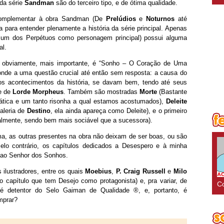
 da série
Sandman
são do terceiro tipo, e de ótima qualidade.
complementar à obra Sandman (De
Prelúdios
e
Noturnos
até
a para entender plenamente a história da série principal. Apenas
 um dos Perpétuos como personagem principal) possui alguma
al.
 e, obviamente, mais importante, é “Sonho – O Coração de Uma
sponde a uma questão crucial até então sem resposta: a causa do
s acontecimentos da história, se davam bem, tendo até seus
te de
Lorde Morpheus
. Também são mostradas
Morte
(Bastante
mpática e um tanto risonha a qual estamos acostumados),
Deleite
aleria de
Destino
, ela ainda apareça como Deleite), e o primeiro
talmente, sendo bem mais sociável que a sucessora).
ma, as outras presentes na obra não deixam de ser boas, ou são
lo contrário, os capítulos dedicados a Desespero e à minha
o ao Senhor dos Sonhos.
s ilustradores, entre os quais
Moebius
,
P. Craig Russell
e
Milo
o capítulo que tem Desejo como protagonista) e, pra variar, de
Co
, é detentor do Selo Gaiman de Qualidade ®, e, portanto, é
mprar?