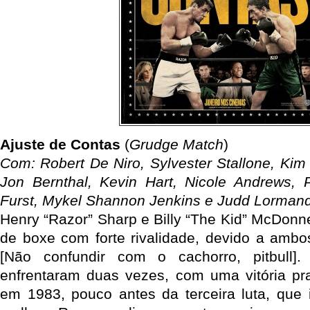
Ajuste de Contas
(
Grudge Match
)
Com: Robert De Niro, Sylvester Stallone, Kim 
Jon Bernthal, Kevin Hart, Nicole Andrews, Pa
Furst, Mykel Shannon Jenkins e Judd Lorman
Henry “Razor” Sharp e Billy “The Kid” McDonn
de boxe com forte rivalidade, devido a ambo
[Não confundir com o cachorro, pitbull]
enfrentaram duas vezes, com uma vitória pr
em 1983, pouco antes da terceira luta, que i