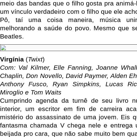
meio das bandas que o filho gosta pra animá-
um vínculo verdadeiro com o filho que ele acho
Pô, taí uma coisa maneira, música un
melhorando a saúde do povo. Mesmo que sej
Beatles.
Virgínia
(
Twixt
)
Com: Val Kilmer, Elle Fanning, Joanne Whal
Chaplin, Don Novello, David Paymer, Alden Ehr
Anthony Fusco, Ryan Simpkins, Lucas Ric
Miroglio e Tom Waits
Cumprindo agenda da turnê de seu livro 
interior, um escritor em fim de carreira a
mistério do assassinato de uma jovem. Eis 
fantasma chamada V chega nele e entrega 
beijada pro cara, que não sabe muito bem qua