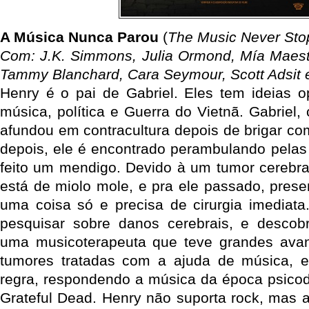
A Música Nunca Parou
(
The Music Never St
Com: J.K. Simmons, Julia Ormond, Mía Maestr
Tammy Blanchard, Cara Seymour, Scott Adsit e
Henry é o pai de Gabriel. Eles tem ideias 
música, política e Guerra do Vietnã. Gabriel
afundou em contracultura depois de brigar co
depois, ele é encontrado perambulando pelas
feito um mendigo. Devido à um tumor cerebra
está de miolo mole, e pra ele passado, prese
uma coisa só e precisa de cirurgia imediata
pesquisar sobre danos cerebrais, e descobr
uma musicoterapeuta que teve grandes ava
tumores tratadas com a ajuda de música, e
regra, respondendo a música da época psicodé
Grateful Dead. Henry não suporta rock, mas